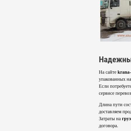
Надежные
На сайте
krana
упакованных на
Если потребует
сервисе перево
Длина пути сост
доставляем про
Затраты на
гру
договора.