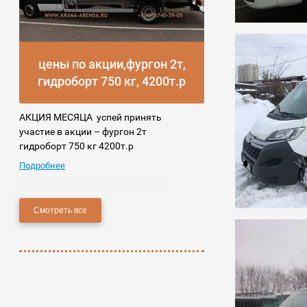
цены по акции,фургон 2т,
гидроборт 750 кг, 4200т.р
АКЦИЯ МЕСЯЦА успей принять
участие в акции – фургон 2т
гидроборт 750 кг 4200т.р
Подробнее
Смотреть все