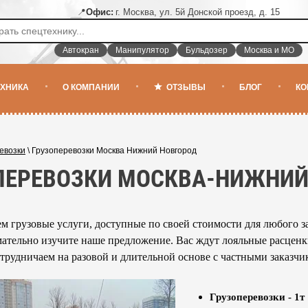
📍
Офис:
г. Москва, ул. 5й Донской проезд, д. 15
Автокран
Манипулятор
Бульдозер
Москва и МО
ЕХНИКА
О КОМПАНИИ
ОТЗЫВЫ
БЛОГ
КО
евозки
\
Грузоперевозки Москва Нижний Новгород
ПЕРЕВОЗКИ МОСКВА-НИЖНИЙ
м грузовые услуги, доступные по своей стоимости для любого 
мательно изучите наше предложение. Вас ждут лояльные расценки,
трудничаем на разовой и длительной основе с частными заказчи
Грузоперевозки - 1т