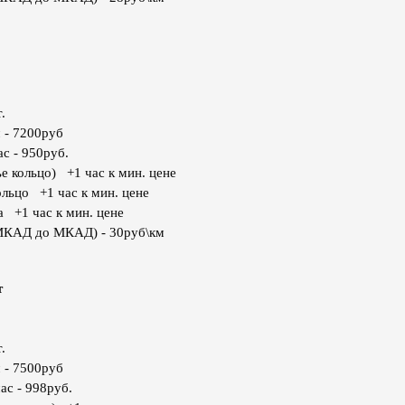
.
 - 7200руб
с - 950руб.
е кольцо) +1 час к мин. цене
ольцо +1 час к мин. цене
а +1 час к мин. цене
МКАД до МКАД) - 30руб\км
т
.
 - 7500руб
ас - 998руб.