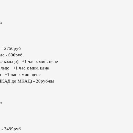
т
 - 2750руб
ас - 600руб.
е кольцо) +1 час к мин. цене
ольцо +1 час к мин. цене
а +1 час к мин. цене
МКАД до МКАД) - 20руб\км
т
 - 3499руб