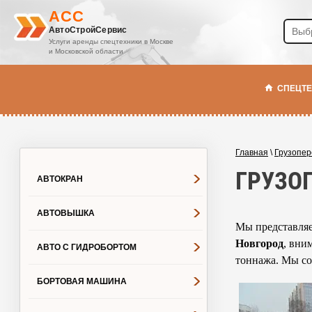
ACC
АвтоСтройСервис
Услуги аренды спецтехники в Москве
и Московской области
СПЕЦТ
Главная
\
Грузопер
ГРУЗО
АВТОКРАН
АВТОВЫШКА
Мы представляе
Новгород
, вни
АВТО С ГИДРОБОРТОМ
тоннажа. Мы со
БОРТОВАЯ МАШИНА