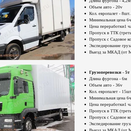
Длина фургона - 4,2м
Объем авто - 20v
Кол. европалет - 8шт.
Минимальная цена 6ч
Цена переработки1 ча
Пропуск в ТТК (треть
Пропуск с Садовое к
Экспедирование груз
Выезд за МКАД (от 
Грузоперевозки - 5т
Длина фургона - 6м
Объем авто - 36v
Кол. европалет - 15шт
Минимальная цена 6ч
Цена переработки1 ча
Пропуск в ТТК (треть
Пропуск с Садовое к
Экспедирование груз
Выезд за МКАД (от 