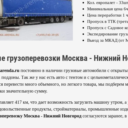
Кол. европалет - 33шт
Минимальная цена 6ч
Цена переработки 1 ч
Пропуск в ТТК (треть
Пропуск с Садовое к
Экспедирование груз
Выезд за МКАД (от 
 грузоперевозки Москва - Нижний Н
-arenda.ru
постоянно в наличии грузовые автомобили с открыты
 поддоны. Так же у нас есть авто с тентом и с цельнометалличе
ся перевести много объемного, но легкого товара, мы подберем
зки значительную сумму.
авляет 417 км, что дает возможность загрузить машину утром, а
довольственные продукты, стройматериалы, промышленные издел
зоперевозку Москва - Нижний Новгород
согласуются заранее, 